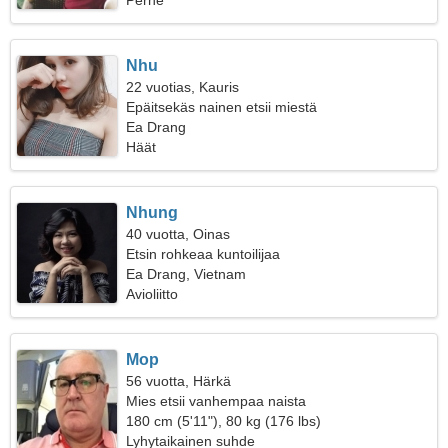
Perhe
Nhu
22 vuotias, Kauris
Epäitsekäs nainen etsii miestä
Ea Drang
Häät
Nhung
40 vuotta, Oinas
Etsin rohkeaa kuntoilijaa
Ea Drang, Vietnam
Avioliitto
Mop
56 vuotta, Härkä
Mies etsii vanhempaa naista
180 cm (5'11"), 80 kg (176 lbs)
Lyhytaikainen suhde