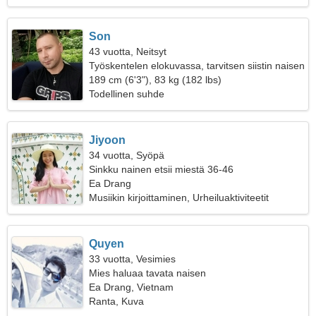
Son
43 vuotta, Neitsyt
Työskentelen elokuvassa, tarvitsen siistin naisen
189 cm (6'3"), 83 kg (182 lbs)
Todellinen suhde
Jiyoon
34 vuotta, Syöpä
Sinkku nainen etsii miestä 36-46
Ea Drang
Musiikin kirjoittaminen, Urheiluaktiviteetit
Quyen
33 vuotta, Vesimies
Mies haluaa tavata naisen
Ea Drang, Vietnam
Ranta, Kuva