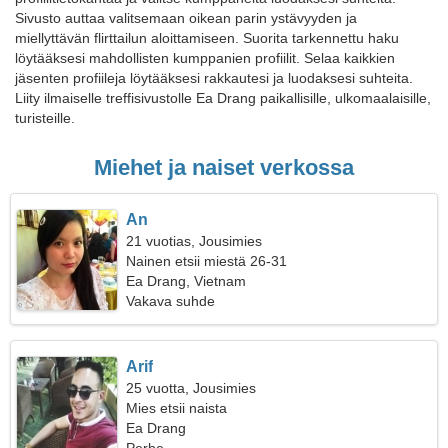
Sivusto auttaa valitsemaan oikean parin ystävyyden ja
miellyttävän flirttailun aloittamiseen. Suorita tarkennettu haku
löytääksesi mahdollisten kumppanien profiilit. Selaa kaikkien
jäsenten profiileja löytääksesi rakkautesi ja luodaksesi suhteita.
Liity ilmaiselle treffisivustolle Ea Drang paikallisille, ulkomaalaisille,
turisteille.
Miehet ja naiset verkossa
An
21 vuotias, Jousimies
Nainen etsii miestä 26-31
Ea Drang, Vietnam
Vakava suhde
Arif
25 vuotta, Jousimies
Mies etsii naista
Ea Drang