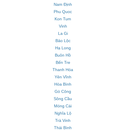
Nam Định
Phu Quoc
Kon Tum
Vinh
La Gi
Bảo Lộc
Hạ Long
Buôn Hồ
Bến Tre
Thanh Hóa
Yên Vĩnh
Hòa Bình
Gò Công
Sông Cầu
Móng Cái
Nghĩa Lộ
Trà Vinh
Thái Bình