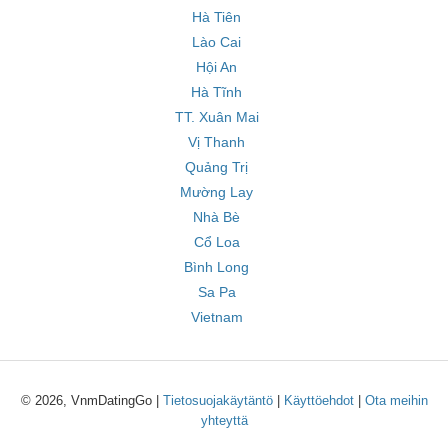
Hà Tiên
Lào Cai
Hội An
Hà Tĩnh
TT. Xuân Mai
Vị Thanh
Quảng Trị
Mường Lay
Nhà Bè
Cổ Loa
Bình Long
Sa Pa
Vietnam
© 2026, VnmDatingGo |
Tietosuojakäytäntö
|
Käyttöehdot
|
Ota meihin
yhteyttä