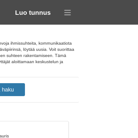
Luo tunnus
hvoja ihmissuhteita, kommunikaatiota
väpiirinsä, löytää uusia. Voit suorittaa
ttisen suhteen rakentamiseen. Tämä
käyttäjät aloittamaan keskustelun ja
auris