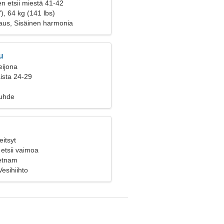
n etsii miestä 41-42
), 64 kg (141 lbs)
aus, Sisäinen harmonia
u
eijona
aista 24-29
suhde
eitsyt
etsii vaimoa
etnam
Vesihiihto