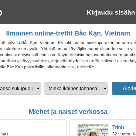
Kirjaudu sisään
Ilmainen online-treffit Bắc Kạn, Vietnam
effipalvelu Bắc Kạn, Vietnam. Projekti auttaa sinkkuja rakentamaan va
hakukriteerien avulla. Yhteisö antaa käyttäjille mahdollisuuden valita ystä
idaksesi erityisessä chatissa. Käytä erilaisia hakusuodattimia roman
todellisia ystävyyssuhteita, järjestää täydelliset treffit, valitsee oikeat 
olle Bắc Kạn paikallisille, ulkomaalaisille, turisteille.
Miehet ja naiset verkossa
Trinh
Oinas
32 vuotta, K