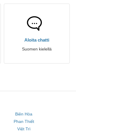
Aloita chatti
Suomen kielellä
Biên Hòa
Phan Thiết
Việt Trì