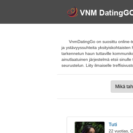
VnmDatingGo on suosittu online-tr
ja ystävyyssuhteita yksityiskohtaisten 
tarkennetun haun tuttaville kommuniko
ainutlaatuinen järjestelmä etsii sinulle 
seurustelun. Liity ilmaiselle treffisivust
Tuti
22 vuotias, 