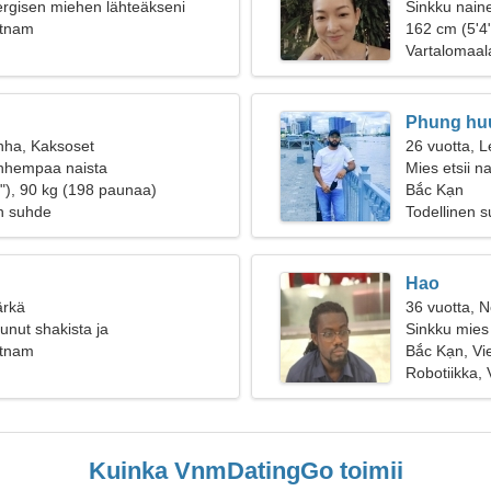
ergisen miehen lähteäkseni
Sinkku naine
n yhdessä
etnam
162 cm (5'4"
Vartalomaal
Phung hu
nha, Kaksoset
26 vuotta, L
anhempaa naista
Mies etsii n
"), 90 kg (198 paunaa)
Bắc Kạn
n suhde
Todellinen 
Hao
ärkä
36 vuotta, N
unut shakista ja
Sinkku mies 
esta
etnam
Bắc Kạn, Vi
Robotiikka, 
Kuinka VnmDatingGo toimii