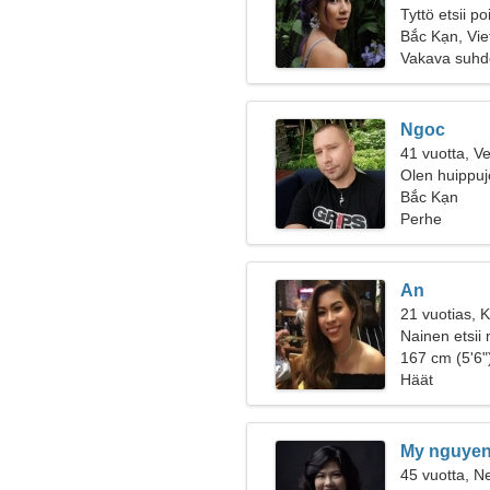
Tyttö etsii p
Bắc Kạn, Vi
Vakava suhd
Ngoc
41 vuotta, V
Olen huippuj
Bắc Kạn
Perhe
An
21 vuotias, K
Nainen etsii
167 cm (5'6")
Häät
My nguye
45 vuotta, Ne