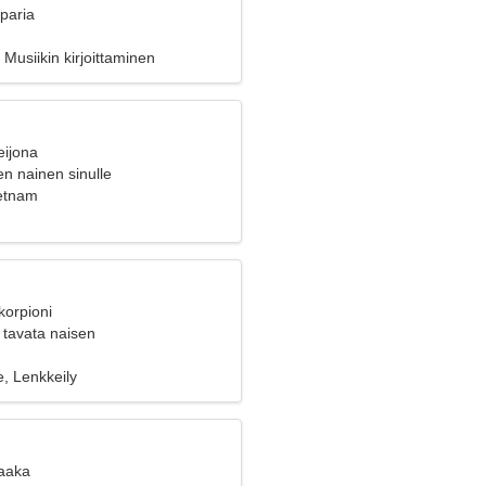
 paria
Musiikin kirjoittaminen
eijona
en nainen sinulle
etnam
korpioni
 tavata naisen
e, Lenkkeily
Vaaka