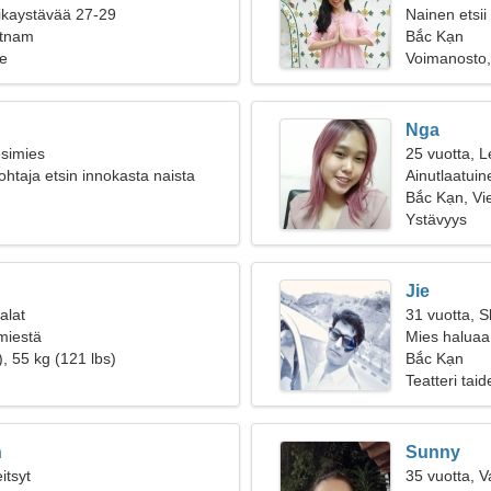
oikaystävää 27-29
Nainen etsii
etnam
Bắc Kạn
e
Voimanosto, 
Nga
esimies
25 vuotta, L
ohtaja etsin innokasta naista
Ainutlaatuin
Bắc Kạn, Vi
Ystävyys
Jie
alat
31 vuotta, S
 miestä
Mies haluaa
, 55 kg (121 lbs)
Bắc Kạn
Teatteri taid
n
Sunny
itsyt
35 vuotta, 