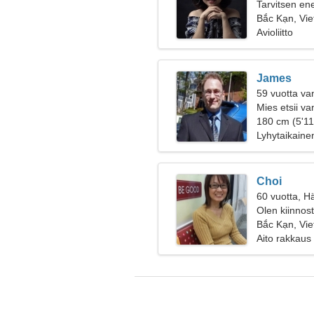
Tarvitsen en
telttailemaa
Bắc Kạn, Vi
Avioliitto
James
59 vuotta va
Mies etsii v
180 cm (5'11
Lyhytaikaine
Choi
60 vuotta, H
Olen kiinnost
matkustamis
Bắc Kạn, Vi
Aito rakkaus