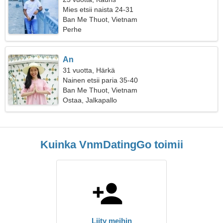
Mies etsii naista 24-31
Ban Me Thuot, Vietnam
Perhe
An
31 vuotta, Härkä
Nainen etsii paria 35-40
Ban Me Thuot, Vietnam
Ostaa, Jalkapallo
Kuinka VnmDatingGo toimii
Liity meihin