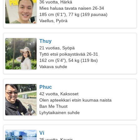
36 vuotta, Härkä
Mies haluaa tavata naisen 26-34
185 cm (6'1"), 77 kg (169 paunaa)
Vaellus, Pyörä
Thuy
21 vuotias, Syöpä
Tyttö etsii poikaystävää 26-31
162 cm (5'4"), 54 kg (119 lbs)
Vakava suhde
Phuc
42 vuotta, Kaksoset
Olen apteekkari etsin kuumaa naista
Ban Me Thuot
Lyhytaikainen suhde
Vi
25 vuotta, Kauris