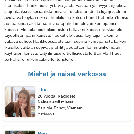
luomiseksi. Hanki uusia ystäviä ja ota vastaan ystävyystarjouksia
laajentaaksesi sosiaalista piiriäsi. Tehokkaan deittailujärjestelmän
avulla voit löytää oikean henkilön ja kutsua hänet treffeille.Yhteisö
auttaa sinua aloittamaan vuoropuhelun tulevan kumppanisi
kanssa. Flirttaile mielenkiintoisten tuttavien kanssa, keskustele
täydellisen parin kanssa, houkuttele uusia käyttäjiä, rakenna
vakava suhde. Hankkeessa etsitään sopivia kumppaneita kaiken
ikäisille, valitaan sopivat profiilit ja autetaan kommunikoimaan
käyttäjien kanssa. Liity ilmaiselle treffisivustolle Ban Me Thuot
paikallisille, ulkomaalaisille, turisteille.
Miehet ja naiset verkossa
Thu
26 vuotta, Kaksoset
Nainen etsii miestä
Ban Me Thuot, Vietnam
Ystävyys
Ben