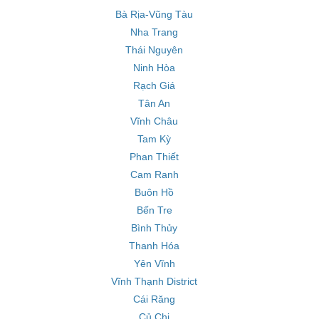
Bà Rịa-Vũng Tàu
Nha Trang
Thái Nguyên
Ninh Hòa
Rạch Giá
Tân An
Vĩnh Châu
Tam Kỳ
Phan Thiết
Cam Ranh
Buôn Hồ
Bến Tre
Bình Thủy
Thanh Hóa
Yên Vĩnh
Vĩnh Thạnh District
Cái Răng
Củ Chi