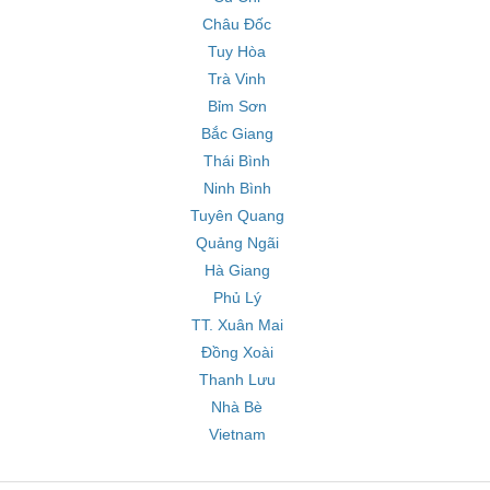
Châu Đốc
Tuy Hòa
Trà Vinh
Bỉm Sơn
Bắc Giang
Thái Bình
Ninh Bình
Tuyên Quang
Quảng Ngãi
Hà Giang
Phủ Lý
TT. Xuân Mai
Đồng Xoài
Thanh Lưu
Nhà Bè
Vietnam