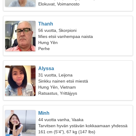
Elokuvat, Voimanosto
Thanh
56 vuotta, Skorpioni
Mies etsii vanhempaa naista
Hưng Yên
Perhe
Alyssa
31 vuotta, Leijona
Sinkku nainen etsii miestä
Hưng Yên, Vietnam
Ratsastus, Yrittäjyys
Minh
44 vuotta vanha, Vaaka
Tarvitsen hyvän ystävän kokkaamaan yhdessä
161 cm (5'4"), 67 kg (147 lbs)