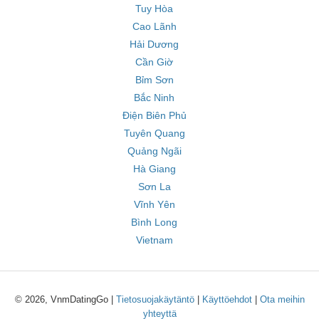
Tuy Hòa
Cao Lãnh
Hải Dương
Cần Giờ
Bỉm Sơn
Bắc Ninh
Điện Biên Phủ
Tuyên Quang
Quảng Ngãi
Hà Giang
Sơn La
Vĩnh Yên
Bình Long
Vietnam
© 2026, VnmDatingGo |
Tietosuojakäytäntö
|
Käyttöehdot
|
Ota meihin
yhteyttä