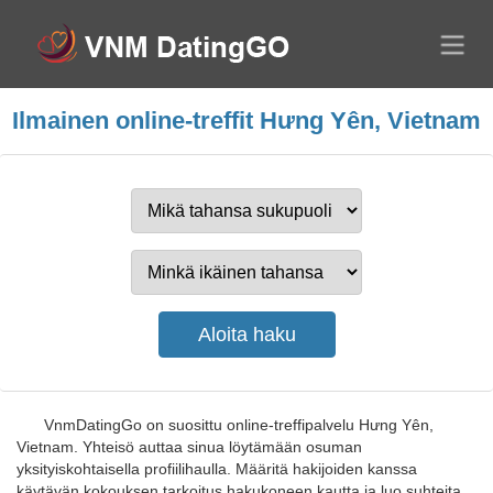
Ilmainen online-treffit Hưng Yên, Vietnam
VnmDatingGo on suosittu online-treffipalvelu Hưng Yên,
Vietnam. Yhteisö auttaa sinua löytämään osuman
yksityiskohtaisella profiilihaulla. Määritä hakijoiden kanssa
käytävän kokouksen tarkoitus hakukoneen kautta ja luo suhteita