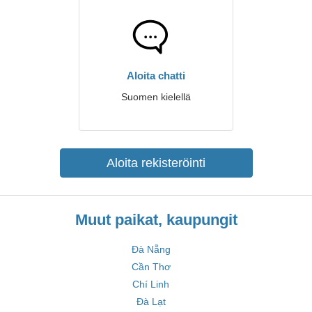
Aloita chatti
Suomen kielellä
Aloita rekisteröinti
Muut paikat, kaupungit
Đà Nẵng
Cần Thơ
Chí Linh
Đà Lạt