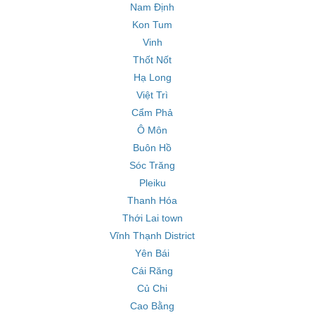
Nam Định
Kon Tum
Vinh
Thốt Nốt
Hạ Long
Việt Trì
Cẩm Phả
Ô Môn
Buôn Hồ
Sóc Trăng
Pleiku
Thanh Hóa
Thới Lai town
Vĩnh Thạnh District
Yên Bái
Cái Răng
Củ Chi
Cao Bằng