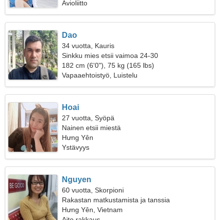
Avioliitto
Dao
34 vuotta, Kauris
Sinkku mies etsii vaimoa 24-30
182 cm (6'0"), 75 kg (165 lbs)
Vapaaehtoistyö, Luistelu
Hoai
27 vuotta, Syöpä
Nainen etsii miestä
Hưng Yên
Ystävyys
Nguyen
60 vuotta, Skorpioni
Rakastan matkustamista ja tanssia
Hưng Yên, Vietnam
Aito rakkaus