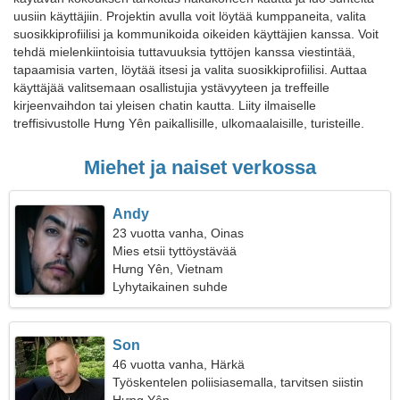
uusiin käyttäjiin. Projektin avulla voit löytää kumppaneita, valita
suosikkiprofiilisi ja kommunikoida oikeiden käyttäjien kanssa. Voit
tehdä mielenkiintoisia tuttavuuksia tyttöjen kanssa viestintää,
tapaamisia varten, löytää itsesi ja valita suosikkiprofiilisi. Auttaa
käyttäjää valitsemaan osallistujia ystävyyteen ja treffeille
kirjeenvaihdon tai yleisen chatin kautta. Liity ilmaiselle
treffisivustolle Hưng Yên paikallisille, ulkomaalaisille, turisteille.
Miehet ja naiset verkossa
Andy
23 vuotta vanha, Oinas
Mies etsii tyttöystävää
Hưng Yên, Vietnam
Lyhytaikainen suhde
Son
46 vuotta vanha, Härkä
Työskentelen poliisiasemalla, tarvitsen siistin