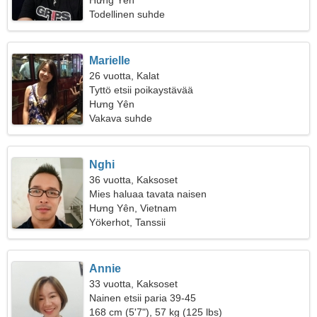
naisen
Hưng Yên
Todellinen suhde
Marielle
26 vuotta, Kalat
Tyttö etsii poikaystävää
Hưng Yên
Vakava suhde
Nghi
36 vuotta, Kaksoset
Mies haluaa tavata naisen
Hưng Yên, Vietnam
Yökerhot, Tanssii
Annie
33 vuotta, Kaksoset
Nainen etsii paria 39-45
168 cm (5'7"), 57 kg (125 lbs)