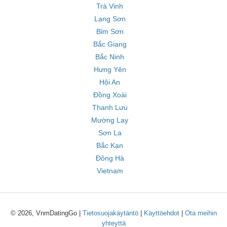
Trà Vinh
Lạng Sơn
Bỉm Sơn
Bắc Giang
Bắc Ninh
Hưng Yên
Hội An
Đồng Xoài
Thanh Lưu
Mường Lay
Sơn La
Bắc Kạn
Đông Hà
Vietnam
© 2026, VnmDatingGo |
Tietosuojakäytäntö
|
Käyttöehdot
|
Ota meihin
yhteyttä