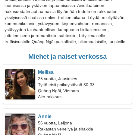
luomisessa ja ystävien tapaamisessa. Ainutlaatuinen
hakusuodatin auttaa naisia löytämään todellisen rakkauden
yksityisessä chatissa online-treffien aikana. Löydät miellyttävän
kommunikoinnin, ystävyyden, kirjeenvaihdon, romanssin,
ystävyyden tai ihanteellisen kumppanin flirttailemiseen,
juttelemiseen ja romanttisiin suhteisiin. Liity ilmaiselle
treffisivustolle Quảng Ngãi paikallisille, ulkomaalaisille, turisteille.
Miehet ja naiset verkossa
Mellisa
25 vuotta, Jousimies
Tyttö etsii poikaystävää 30-33
Quảng Ngãi, Vietnam
Aito rakkaus
Annie
56 vuotta, Leijona
Rakastan veneilyä ja shakkia