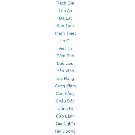
Rạch Giá
Tân An
Đà Lạt
Kon Tum
Phan Thiết
La Gi
Việt Trì
Cẩm Phả
Bạc Liêu
Yên Vĩnh
Cái Răng
Cung Kiệm
Cao Bằng
Châu Đốc
Uông Bí
Cao Lãnh
Gia Nghĩa
Hải Dương