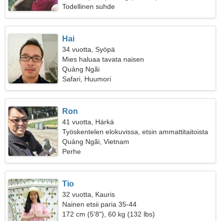
Todellinen suhde
Hai
34 vuotta, Syöpä
Mies haluaa tavata naisen
Quảng Ngãi
Safari, Huumori
Ron
41 vuotta, Härkä
Työskentelen elokuvissa, etsin ammattitaitoista
naista
Quảng Ngãi, Vietnam
Perhe
Tio
32 vuotta, Kauris
Nainen etsii paria 35-44
172 cm (5'8"), 60 kg (132 lbs)