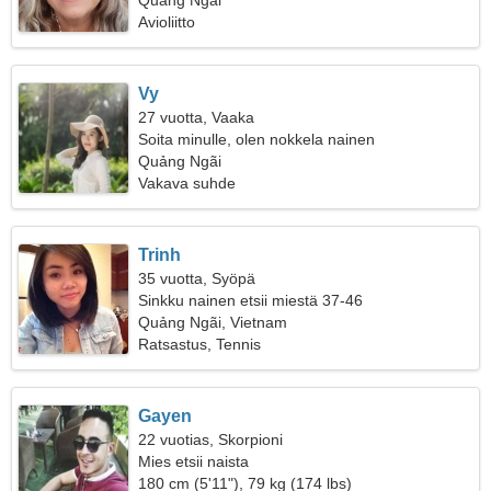
Quảng Ngãi
Avioliitto
Vy
27 vuotta, Vaaka
Soita minulle, olen nokkela nainen
Quảng Ngãi
Vakava suhde
Trinh
35 vuotta, Syöpä
Sinkku nainen etsii miestä 37-46
Quảng Ngãi, Vietnam
Ratsastus, Tennis
Gayen
22 vuotias, Skorpioni
Mies etsii naista
180 cm (5'11"), 79 kg (174 lbs)