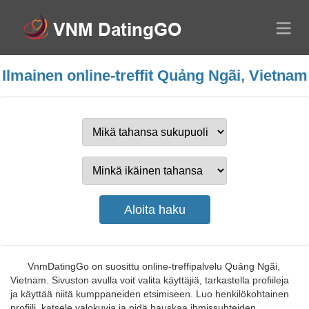
Ilmainen online-treffit Quảng Ngãi, Vietnam
VnmDatingGo on suosittu online-treffipalvelu Quảng Ngãi,
Vietnam. Sivuston avulla voit valita käyttäjiä, tarkastella profiileja
ja käyttää niitä kumppaneiden etsimiseen. Luo henkilökohtainen
profiili, katsele valokuvia ja pidä hauskaa ihmissuhteiden