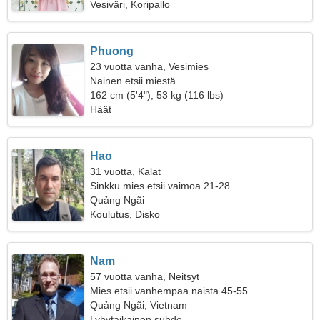
Vesiväri, Koripallo
Phuong
23 vuotta vanha, Vesimies
Nainen etsii miestä
162 cm (5'4"), 53 kg (116 lbs)
Häät
Hao
31 vuotta, Kalat
Sinkku mies etsii vaimoa 21-28
Quảng Ngãi
Koulutus, Disko
Nam
57 vuotta vanha, Neitsyt
Mies etsii vanhempaa naista 45-55
Quảng Ngãi, Vietnam
Lyhytaikainen suhde