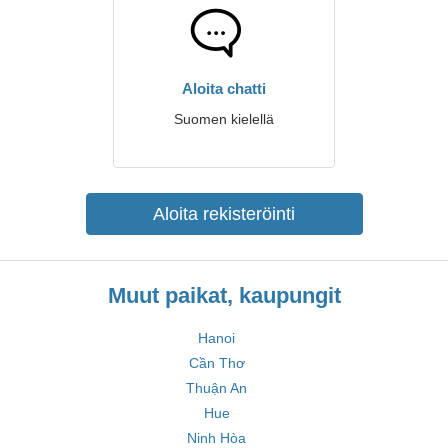
Aloita chatti
Suomen kielellä
Aloita rekisteröinti
Muut paikat, kaupungit
Hanoi
Cần Thơ
Thuận An
Hue
Ninh Hòa