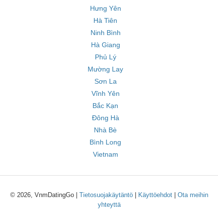
Hưng Yên
Hà Tiên
Ninh Bình
Hà Giang
Phủ Lý
Mường Lay
Sơn La
Vĩnh Yên
Bắc Kạn
Đông Hà
Nhà Bè
Bình Long
Vietnam
© 2026, VnmDatingGo |
Tietosuojakäytäntö
|
Käyttöehdot
|
Ota meihin
yhteyttä