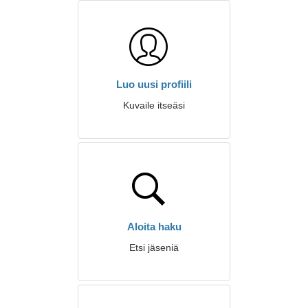
Luo uusi profiili
Kuvaile itseäsi
Aloita haku
Etsi jäseniä