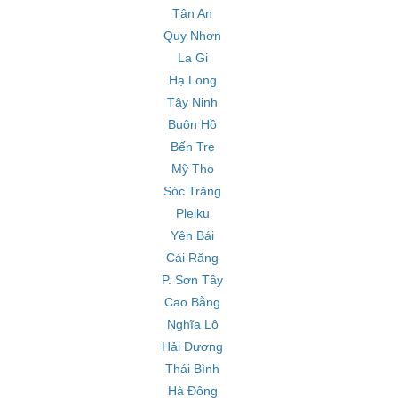
Tân An
Quy Nhơn
La Gi
Hạ Long
Tây Ninh
Buôn Hồ
Bến Tre
Mỹ Tho
Sóc Trăng
Pleiku
Yên Bái
Cái Răng
P. Sơn Tây
Cao Bằng
Nghĩa Lộ
Hải Dương
Thái Bình
Hà Đông