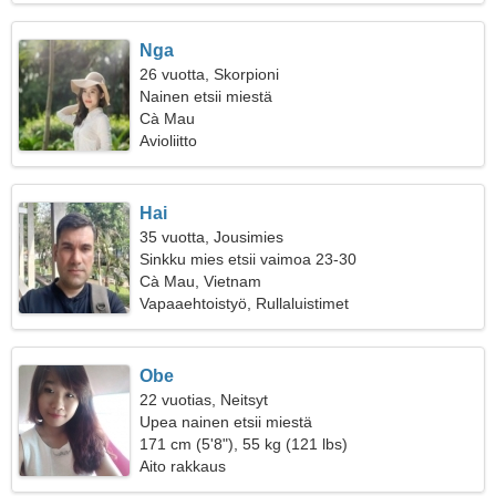
Nga
26 vuotta, Skorpioni
Nainen etsii miestä
Cà Mau
Avioliitto
Hai
35 vuotta, Jousimies
Sinkku mies etsii vaimoa 23-30
Cà Mau, Vietnam
Vapaaehtoistyö, Rullaluistimet
Obe
22 vuotias, Neitsyt
Upea nainen etsii miestä
171 cm (5'8"), 55 kg (121 lbs)
Aito rakkaus