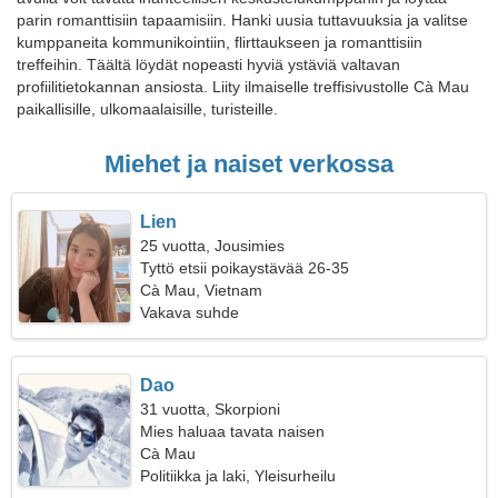
parin romanttisiin tapaamisiin. Hanki uusia tuttavuuksia ja valitse
kumppaneita kommunikointiin, flirttaukseen ja romanttisiin
treffeihin. Täältä löydät nopeasti hyviä ystäviä valtavan
profiilitietokannan ansiosta. Liity ilmaiselle treffisivustolle Cà Mau
paikallisille, ulkomaalaisille, turisteille.
Miehet ja naiset verkossa
Lien
25 vuotta, Jousimies
Tyttö etsii poikaystävää 26-35
Cà Mau, Vietnam
Vakava suhde
Dao
31 vuotta, Skorpioni
Mies haluaa tavata naisen
Cà Mau
Politiikka ja laki, Yleisurheilu