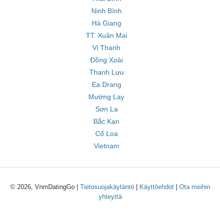
Ninh Bình
Hà Giang
TT. Xuân Mai
Vị Thanh
Đồng Xoài
Thanh Lưu
Ea Drang
Mường Lay
Sơn La
Bắc Kạn
Cổ Loa
Vietnam
© 2026, VnmDatingGo |
Tietosuojakäytäntö
|
Käyttöehdot
|
Ota meihin
yhteyttä