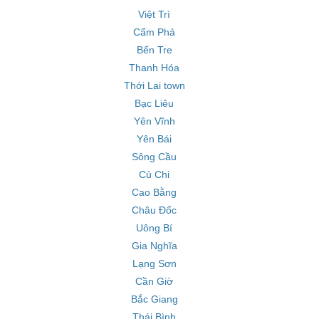
Việt Trì
Cẩm Phả
Bến Tre
Thanh Hóa
Thới Lai town
Bạc Liêu
Yên Vĩnh
Yên Bái
Sông Cầu
Củ Chi
Cao Bằng
Châu Đốc
Uông Bí
Gia Nghĩa
Lạng Sơn
Cần Giờ
Bắc Giang
Thái Bình