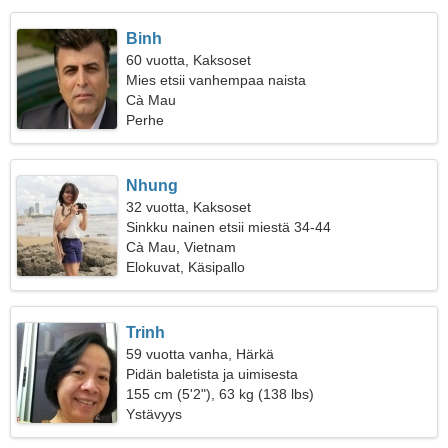
Binh
60 vuotta, Kaksoset
Mies etsii vanhempaa naista
Cà Mau
Perhe
Nhung
32 vuotta, Kaksoset
Sinkku nainen etsii miestä 34-44
Cà Mau, Vietnam
Elokuvat, Käsipallo
Trinh
59 vuotta vanha, Härkä
Pidän baletista ja uimisesta
155 cm (5'2"), 63 kg (138 lbs)
Ystävyys