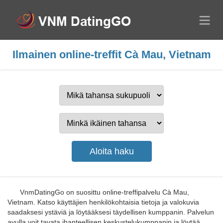
Ilmainen online-treffit Cà Mau, Vietnam
VnmDatingGo on suosittu online-treffipalvelu Cà Mau,
Vietnam. Katso käyttäjien henkilökohtaisia tietoja ja valokuvia
saadaksesi ystäviä ja löytääksesi täydellisen kumppanin. Palvelun
avulla voit tavata ihanteellisen keskustelukumppanin ja löytää