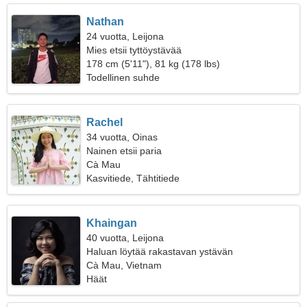
Nathan
24 vuotta, Leijona
Mies etsii tyttöystävää
178 cm (5'11"), 81 kg (178 lbs)
Todellinen suhde
Rachel
34 vuotta, Oinas
Nainen etsii paria
Cà Mau
Kasvitiede, Tähtitiede
Khaingan
40 vuotta, Leijona
Haluan löytää rakastavan ystävän
Cà Mau, Vietnam
Häät